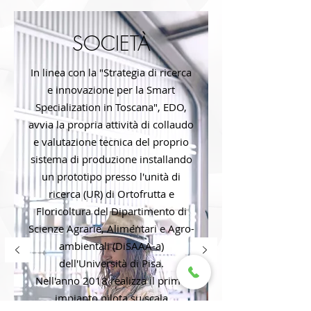
SOCIETÀ
In linea con la "Strategia di ricerca
e innovazione per la Smart
Specialization in Toscana", EDO,
avvia la propria
attività
di collaudo
e valutazione tecnica del proprio
sistema di produzione installando
un prototipo presso l'unità di
ricerca (UR) di Ortofrutta e
Floricoltura del Dipartimento di
Scienze Agrarie, Alimentari e Agro-
ambientali (DiSAAA-a)
dell'Università di Pisa.
Nell'anno 2018 realizza il primo
impianto pilota su scala