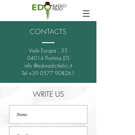
CONTACTS
Viale Europa , 35
04014 Pontinia (LT)
info @edoradicifelici.it
Tel
+39 0577 908261
WRITE US